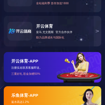
正济药业2024年度盛典圆满收官，凝心聚力共谋新
篇
近日，正济药业2024年度盛典在温暖与欢笑中圆满落幕。正济人共
同回顾奋斗历程，展望崭新未来，从淮安到日照，再到苏州，一个
个精彩瞬间承载着全体员工对未来的美好期许。
2025-01-26