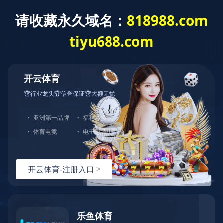
EN
菜单
NEWS
新闻中心