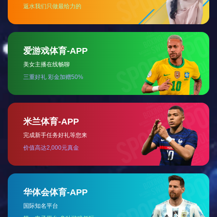
苏壹国产盐酸哌甲酯片正式上市！
经国家医保局医药价格和招标采购司批复，并经江苏省药监局核
准，苏州第壹制药持有的盐酸哌甲酯片（医保乙类）已正式恢复生
产，现已正式上市。
2024-12-22