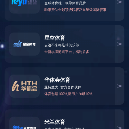
她力量·正芳华｜正济药业开展多彩活动庆祝“国际劳
动妇女节”
春和景明，芳华有信。第116个“国际劳动妇女节”到来之际，正济药
业及各子公司于近日组织开展了丰富多彩的主题庆祝活动，向长期
以来在各自岗位耕耘奋斗、为公司发展作出重要贡献的巾帼力量致
2026-03-09