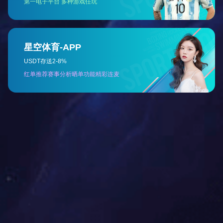
正济药业隆重举办2023年度盛典，共庆新春佳节
岁序常易，华章日新。龙年新春佳节到来之际，正济药业于南京、
淮安、日照、苏州等地隆重举办了隆重举办了2023年度盛典，期待
在新的一年里，与全体员工携手并肩，再创辉煌成就！
2024-02-08